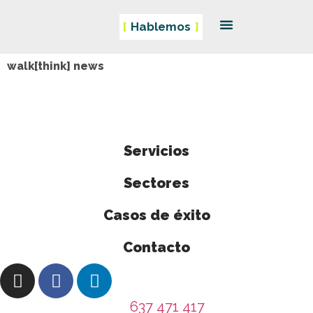
Hablemos
Casos de éxito
walk[think] news
Servicios
Sectores
Casos de éxito
Contacto
637 471 417